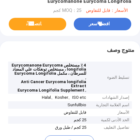
Eurycomanone Eurycoma Longifolia
الأسعار：قابل للتفاوض
MOQ：25 كجم
افضل سعر
ﺎﺘﺼﻟ ﺍﻶﻧ
منتوج وصف
4 ٪ مستخلص Eurycomanone Eurycoma
longifolia ، مستخلص تونغكات علي المضاد
للسرطان ، مكمل Eurycoma Longifolia
تسليط الضوء
,
Anti Cancer Eurycoma longifolia
Extract
,
Eurycoma Longifolia Supplement
إصدار الشهادات
Halal、Kosher、ISO etc
اسم العلامة التجارية
Sunfullbio
الأسعار
قابل للتفاوض
الحد الأدنى لكمية
25 كجم
تفاصيل التغليف
25 كجم / طبل ورق