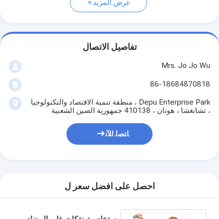
عرض المزيد
تفاصيل الاتصال
Mrs. Jo Jo Wu
86-18684870818
Depu Enterprise Park ، منطقة تنمية الاقتصاد والتكنولوجيا
، تشانغشا ، هونان ، 410138 جمهورية الصين الشعبية
ﺎﺘﺼﻟ ﺍﻶﻧ
احصل على افضل سعر ل
مستخلص تونغكات علي المضاد