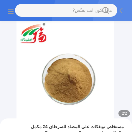
2
/
2
مستخلص تونغكات علي المضاد للسرطان 4٪ مكمل