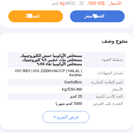
الأسعار：$50-360/kg
MOQ：25 كجم
افضل سعر
ﺎﺘﺼﻟ ﺍﻶﻧ
منتوج وصف
,
مستخلص الأوكوميا حمض الكلوروجينيك
تسليط الضوء
,
مستخلص نبات عشبي 5% كلوروجينيك
مستخلص الأوكوميا نقاء 98%
ISO 9001 | ISO 22000-HACCP | HALAL |
إصدار الشهادات
Kosher
اسم العلامة التجارية
Sunfullbio
الأسعار
$50-360/kg
الحد الأدنى لكمية
25 كجم
القدرة على العرض
5000 كجم شهريا
عرض المزيد