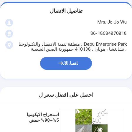
تفاصيل الاتصال
Mrs. Jo Jo Wu
86-18684870818
Depu Enterprise Park ، منطقة تنمية الاقتصاد والتكنولوجيا
، تشانغشا ، هونان ، 410138 جمهورية الصين الشعبية
ﺎﺘﺼﻟ ﺍﻶﻧ
احصل على افضل سعر ل
استخراج الايكوميا
5%~98% حمض
الكلوروجين