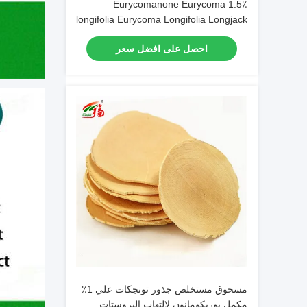
1.5٪ Eurycomanone Eurycoma
longifolia Eurycoma Longifolia Longjack
الوظيفة الجنسية
احصل على افضل سعر
مسحوق مستخلص جذور تونجكات علي 1٪
مكمل يوريكومانون لالتهاب البروستات