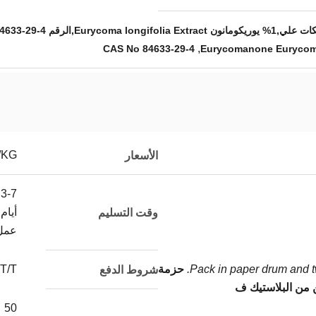
,
CAS No 84633-29-4
/KG
الأسعار
3-7
أيام
وقت التسليم
عمل
Pack in paper drum and tw
حزمة
T/T
شروط الدفع
 من البلاستيك ف
50