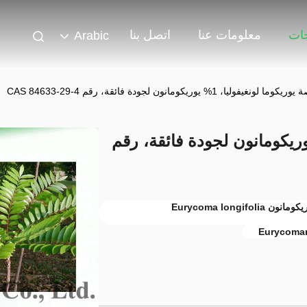
جات
معلومات عنا
اتصل بنا
Arabic
ما لونغيفوليا، 1% يوريكومانون لجودة فائقة، رقم CAS 84633-29-4
ريكوما لونغيفوليا، 1% يوريكومانون لجودة فائقة، رقم
84633-29-4 استخراج تونغكات علي,1% يوريكومانون Eurycoma longifolia