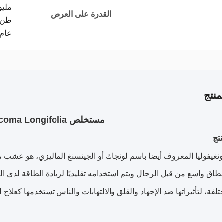
مليو
القدرة على العرض
طن/
عام
نتج
مستخلص Eurycoma Longifolia
تج
ونغيفوليا المعروف أيضا باسم لونجاك أو الجينسنغ الماليزي، هو عشب
 نطاق واسع من قبل الرجال ويتم استخدامه تقليديًا لزيادة الطاقة لدى 
فة، لتأثيراتها ضد الإجهاد والقلق والالتهابات والناس تستخدمها كعلاج ل