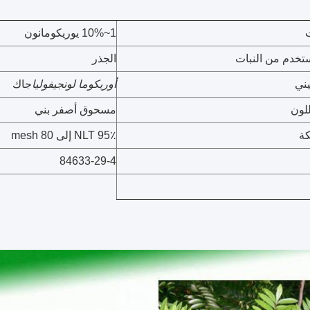
1~10% يوريكومانون
تخدم من النبات
الجذر
يني
أوريكوما لونجيفوليا
جاك
لون
مسحوق أصفر بني
ة
NLT 95٪ إلى 80 mesh
84633-29-4