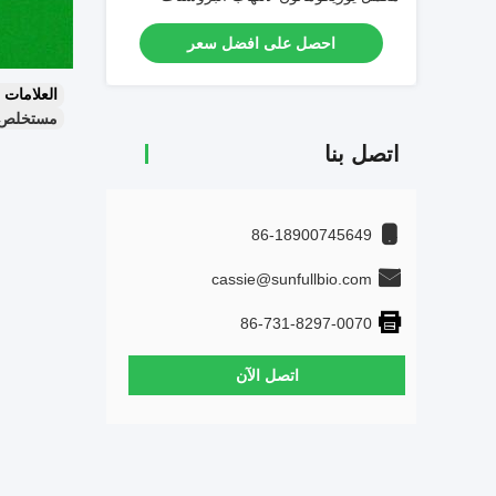
احصل على افضل سعر
العلامات
مستخلص جذر rycoma Longifolia
اتصل بنا
86-18900745649
cassie@sunfullbio.com
86-731-8297-0070
اتصل الآن