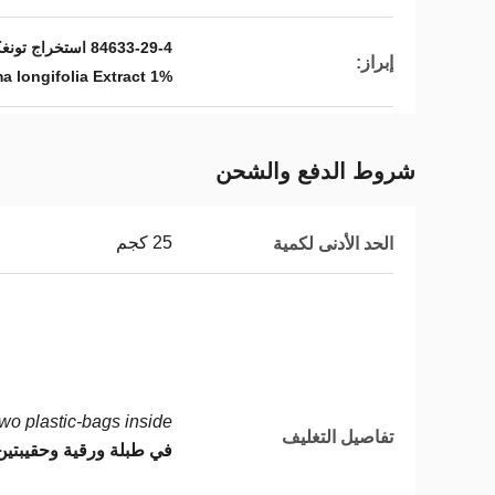
84633-29-4 استخراج تونغكات علي,1% يوريكومانون Eurycoma longifolia Extract,الرقم CAS 84633-29-4
إبراز:
1% Eurycomanone Eurycoma longifolia Extract
شروط الدفع والشحن
25 كجم
الحد الأدنى لكمية
o plastic-bags inside.
تفاصيل التغليف
في طبلة ورقية وحقيبتين