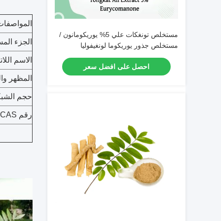
المواصفات
مستخلص تونغكات علي 5% يوريكومانون /
الجزء المس
مستخلص جذور يوريکوما لونغيفوليا
الاسم اللات
احصل على افضل سعر
المظهر وال
حجم الشبك
رقم CAS