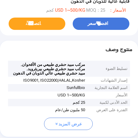
قابلية عالية للذوبان في الدهون
الأسعار：USD 1~500/KG
MOQ：25 كجم
افضل سعر
ﺎﺘﺼﻟ ﺍﻶﻧ
منتوج وصف
,
مركب مبيد حشري طبيعي من الأقحوان
تسليط الضوء
,
مركب مبيد حشري طبيعي بيريثرويد
مبيد حشري طبيعي عالي الذوبان في الدهون
إصدار الشهادات
ISO9001, ISO22000,HALAL,Kosher
اسم العلامة التجارية
Sunfullbio
الأسعار
USD 1~500/KG
الحد الأدنى لكمية
25 كجم
القدرة على العرض
50 مليون طن/عام
عرض المزيد