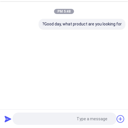
5:48 PM
Good day, what product are you looking for?
يوريكوما لونغفوليا استخراج لونجاك 1% - 10% يوريكومانون
للرجال الصحة
مستخلص Eurycoma Longifolia
2025-08-21