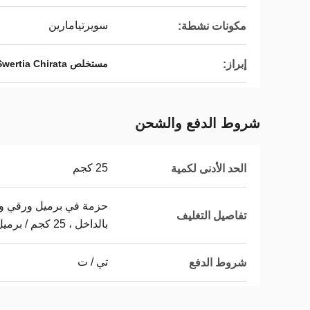
سويرتيامارين
مكونات نشطة:
إبراز:
مستخلص Swertia Chirata التجميلي
شروط الدفع والشحن
25 كجم
الحد الأدنى لكمية
حزمة في برميل ورقي واث
تفاصيل التغليف
بالداخل ، 25 كجم / برميل
تي / ت
شروط الدفع