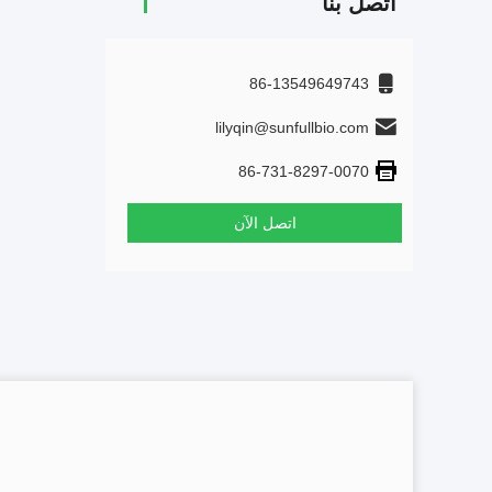
اتصل بنا
86-13549649743
lilyqin@sunfullbio.com
86-731-8297-0070
اتصل الآن