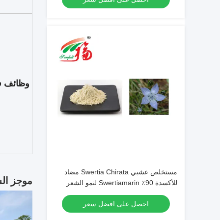
وظائف ف
مستخلص عشبي Swertia Chirata مضاد
موجز ال
للأكسدة 90٪ Swertiamarin لنمو الشعر
احصل على افضل سعر