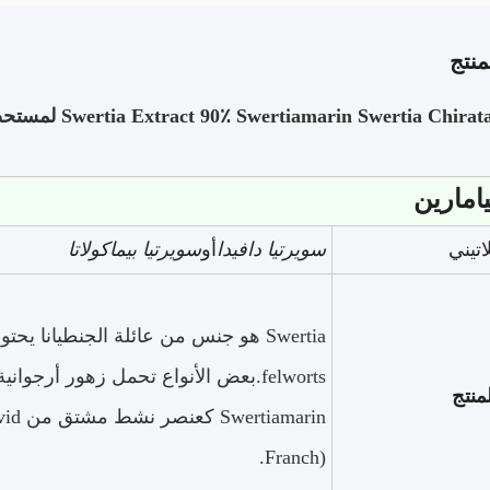
نتج
Swertia Extract 90٪ Swertiamarin Swertia Chir لمستحضرات التجميل
امارين
اتيني
سويرتيا دافيدا
أو
سويرتيا بيماكولاتا
Swertia هو جنس من عائلة الجنطيانا يحت
felworts.بعض الأنواع تحمل زهور أرجو
منتج
amarin
Franch).