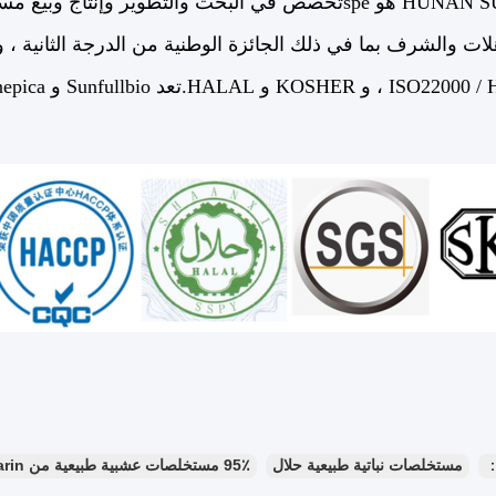
HUNA هو spe
تخصص في البحث والتطوير وإنتاج وبيع مست
：
مستخلصات نباتية طبيعية حلال
95٪ مستخلصات عشبية طبيعية من Swertiamarin