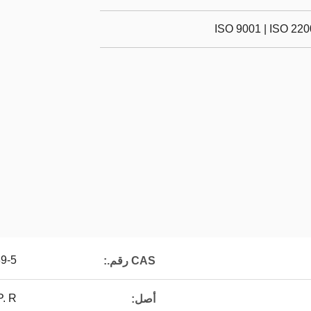
ISO 9001 | ISO 22
9-5
CAS رقم.:
P. R. الصي
أصل: