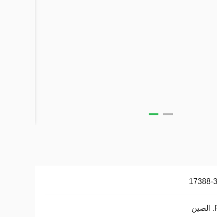
17388-3
ن