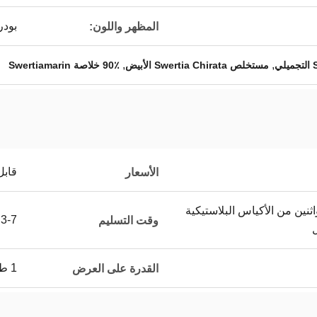
بودر
المظهر واللون:
,
,
مستخلص Swertia Chirata الأبيض
90٪ خلاصة Swertiamarin
قابل
الأسعار
نين من الأكياس البلاستيكية
3-7 أيام عمل
وقت التسليم
1 طن / سنة
القدرة على العرض