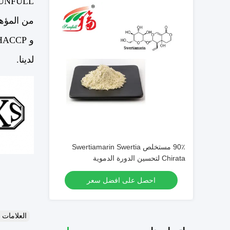
N SUNFULL
و ISO22000 / HACCP ، و KOSHER و HALAL.
لدينا.
90٪ مستخلص Swertiamarin Swertia
Chirata لتحسين الدورة الدموية
احصل على افضل سعر
العلامات