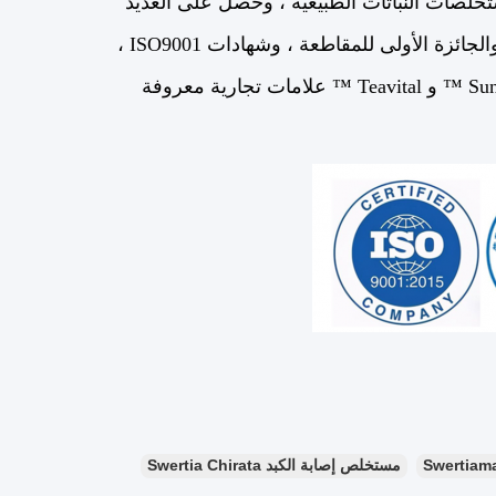
خلصات النباتات الطبيعية ، وحصل على العديد
من المؤهلات والشرف بما في ذلك الجائزة الوطنية من الدرجة الثانية ، والجائزة الأولى للمقاطعة ، وشهادات ISO9001 ،
تعد Sunfullbio و Sunepica ™ و Teavital ™ علامات تجارية معروفة
مستخلص إصابة الكبد Swertia Chirata