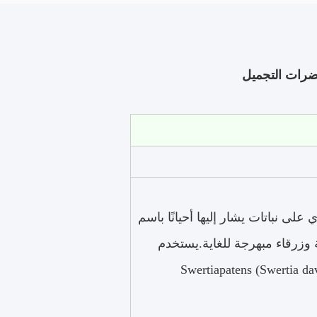
وي على نباتات يشار إليها أحيانًا باسم
انية وزرقاء مبهرجة للغاية.يستخدم
Swerti كعنصر نشط مشتق من Swertiapatens (Swertia david