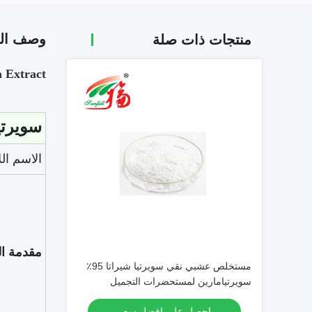
وصف الم
منتجات ذات صلة
ata Extract
سويرتي
الاسم الل
مقدمة ال
مستخلص عشبي نقي سويرتيا شيراتا 95٪
سويرتيامارين لمستحضرات التجميل
احصل على افضل سعر