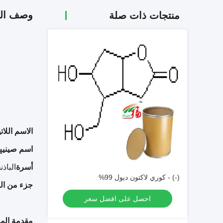
وصف الم
منتجات ذات صلة
الاسم اللات
اسم صيني
ه
أسرة
الباذن
(-) - كوري لاكتون ديول 99%
جزء من ال
احصل على افضل سعر
مقدمة المن