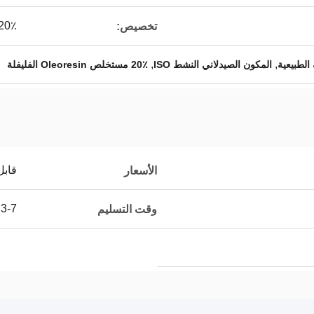
10-20٪ 
تخصيص:
,
,
الطبيعية
المكون الصيدلاني النشط ISO
20٪ مستخلص Oleoresin الفليفلة
قابل
الأسعار
3-7 أيام عمل
وقت التسليم