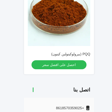
PQQ (بيرولوكينولين كينون)
احصل على افضل سعر
اتصل بنا
+8618570359025