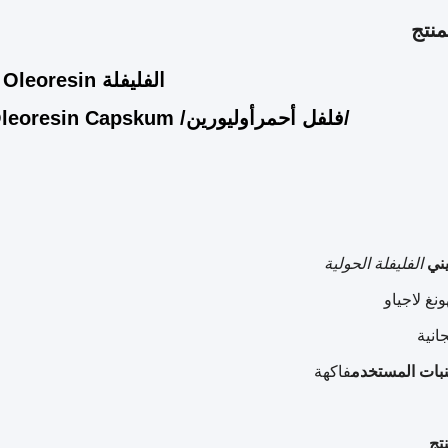
نتج
الفليفلة Oleoresin
/
فلفل أحمر
أوليورين
/ Oleoresin Capskum / مستخلص البابريكا
يني
الفليفلة الحولية
ونغ لاجياو
جانية
نبات المستخدم
فاكهة
تج