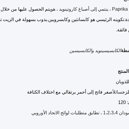
لى أصباغ كاروتينويد ، هو
يتم الحصول عليها من خلال 
ة.تكوينه الرئيسي هو كابسانثين وكابسروبين.يذوب بسهولة في الزيت تقر
فائقة.
شطة
الكابسيسينويد والكابسيسين
لمنتج
لذوبان
لزج
سائل
أصفر فاتح إلى أحمر برتقالي مع اختلاف الكثافة
12
 لوائح الاتحاد الأوروبي