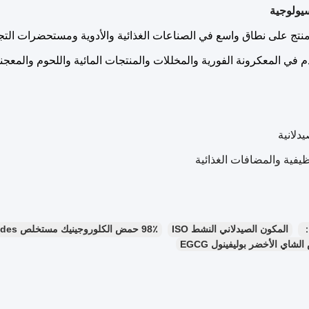
ولوجية
نتج على نطاق واسع في الصناعات الغذائية والأدوية ومستحضرات التجم
 في المعكرونة الفورية والمخللات والمنتجات المائية واللحوم والمعج
يدلانية
وظيفية والمضافات الغذائية
：
المكون الصيدلاني النشط ISO
98٪ حمض الكلوروجينيك مستخلص Eucommia Ulmoides
شاي الأخضر بوليفينول EGCG