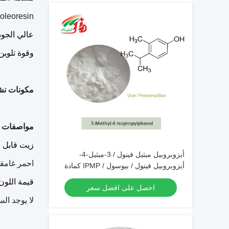
Paprika oleoresin ، ينتمي إ
عالي الجود
وقوة تلوين 
مكونات ن
مواصفات ا
زيت قابل ل
أيزوبروبيل ميثيل فينول / 3-ميثيل-4-
احمر غامق
أيزوبروبيل فينول / بيوسول / IPMP كمادة
حافظة
قيمة اللون: 0
احصل على افضل سعر
لا يوجد السودان 1،2،3،4 ، تطابق متطلبات