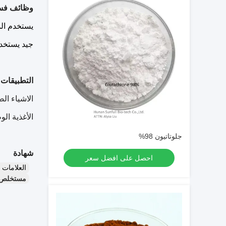
وظائف فسي
يستخدم الم
جيد يستخدم
التطبيقات
الاشياء الص
الأغذية ال
جلوتاتيون 98%
شهادة
احصل على افضل سعر
العلامات
مستخلص ال