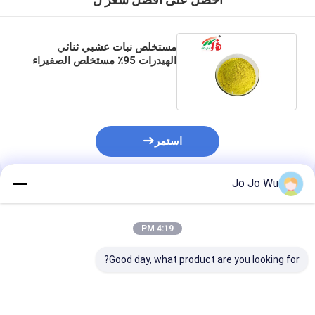
احصل على افضل سعر ل
مستخلص نبات عشبي ثنائي
الهيدرات 95٪ مستخلص الصفيراء
جابونيكا كيرسيتين
استمر
Jo Jo Wu
المنتجات الموصى بها
4:19 PM
Good day, what product are you looking for?