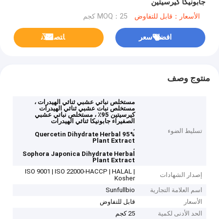
جابونيكا كيرسيتين
الأسعار：قابل للتفاوض
MOQ：25 كجم
افضل سعر
ﺎﺘﺼﻟ ﺍﻶﻧ
منتوج وصف
مستخلص نباتي عشبي ثنائي الهيدرات ،
مستخلص نبات عشبي ثنائي الهيدرات
كيرسيتين 95٪ ، مستخلص نباتي عشبي
الصفيراء جابونيكا ثنائي الهيدرات
,
تسليط الضوء
95% Quercetin Dihydrate Herbal
Plant Extract
,
Sophora Japonica Dihydrate Herbal
Plant Extract
ISO 9001 | ISO 22000-HACCP | HALAL |
إصدار الشهادات
Kosher
اسم العلامة التجارية
Sunfullbio
الأسعار
قابل للتفاوض
الحد الأدنى لكمية
25 كجم