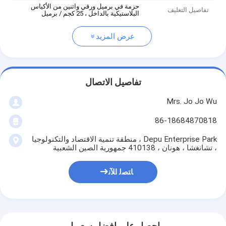
حزمة في برميل ورقي واثنين من الأكياس
تفاصيل التغليف
البلاستيكية بالداخل ، 25 كجم / برميل
عرض المزيد
تفاصيل الاتصال
Mrs. Jo Jo Wu
86-18684870818
Depu Enterprise Park ، منطقة تنمية الاقتصاد والتكنولوجيا
، تشانغشا ، هونان ، 410138 جمهورية الصين الشعبية
ﺎﺘﺼﻟ ﺍﻶﻧ