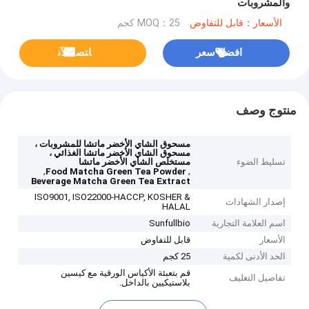
والمشروبات
الأسعار：قابل للتفاوض
MOQ：25 كجم
افضل سعر
ﺎﺘﺼﻟ ﺍﻶﻧ
منتوج وصف
مسحوق الشاي الأخضر ماتشا للمشروبات ،
مسحوق الشاي الأخضر ماتشا الغذائي ،
تسليط الضوء
مستخلص الشاي الأخضر ماتشا
,
,
Food Matcha Green Tea Powder
Beverage Matcha Green Tea Extract
ISO9001, ISO22000-HACCP, KOSHER &
إصدار الشهادات
HALAL
اسم العلامة التجارية
Sunfullbio
الأسعار
قابل للتفاوض
الحد الأدنى لكمية
25 كجم
قم بتعبئة الأكياس الورقية مع كيسين
تفاصيل التغليف
بلاستيكيين بالداخل.