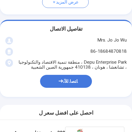
عرض المزيد
تفاصيل الاتصال
Mrs. Jo Jo Wu
86-18684870818
Depu Enterprise Park ، منطقة تنمية الاقتصاد والتكنولوجيا
، تشانغشا ، هونان ، 410138 جمهورية الصين الشعبية
ﺎﺘﺼﻟ ﺍﻶﻧ
احصل على افضل سعر ل