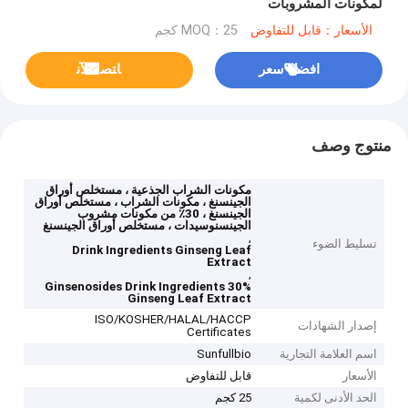
لمكونات المشروبات
الأسعار：قابل للتفاوض
MOQ：25 كجم
افضل سعر
ﺎﺘﺼﻟ ﺍﻶﻧ
منتوج وصف
مكونات الشراب الجذعية ، مستخلص أوراق
الجينسنغ ، مكونات الشراب ، مستخلص أوراق
الجينسنغ ، 30٪ من مكونات مشروب
الجينسنوسيدات ، مستخلص أوراق الجينسنغ
,
تسليط الضوء
Drink Ingredients Ginseng Leaf
Extract
,
30% Ginsenosides Drink Ingredients
Ginseng Leaf Extract
ISO/KOSHER/HALAL/HACCP
إصدار الشهادات
Certificates
اسم العلامة التجارية
Sunfullbio
الأسعار
قابل للتفاوض
الحد الأدنى لكمية
25 كجم