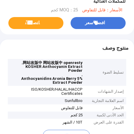
للمكملات الغذائية
الأسعار：قابل للتفاوض
MOQ：25 كجم
افضل سعر
ﺎﺘﺼﻟ ﺍﻶﻧ
منتوج وصف
,
网站改版中 网站改版中 openresty
KOSHER Anthocyanin Extract
Powder
تسليط الضوء
,
5% Anthocyanidins Aronia Berry
Extract Powder
ISO/KOSHER/HALAL/HACCP
إصدار الشهادات
Certificates
اسم العلامة التجارية
Sunfullbio
الأسعار
قابل للتفاوض
الحد الأدنى لكمية
25 كجم
القدرة على العرض
10T / الشهر