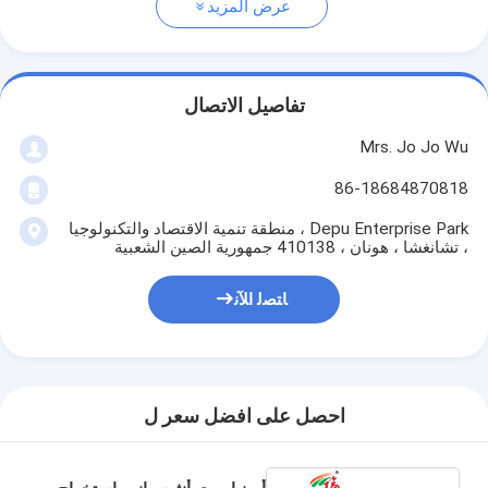
عرض المزيد
تفاصيل الاتصال
Mrs. Jo Jo Wu
86-18684870818
Depu Enterprise Park ، منطقة تنمية الاقتصاد والتكنولوجيا
، تشانغشا ، هونان ، 410138 جمهورية الصين الشعبية
ﺎﺘﺼﻟ ﺍﻶﻧ
احصل على افضل سعر ل