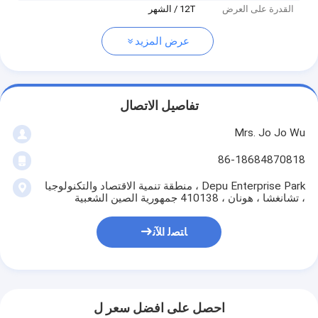
القدرة على العرض
12T / الشهر
عرض المزيد
تفاصيل الاتصال
Mrs. Jo Jo Wu
86-18684870818
Depu Enterprise Park ، منطقة تنمية الاقتصاد والتكنولوجيا
، تشانغشا ، هونان ، 410138 جمهورية الصين الشعبية
ﺎﺘﺼﻟ ﺍﻶﻧ
احصل على افضل سعر ل