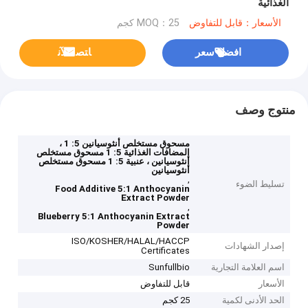
الغذائية
الأسعار：قابل للتفاوض
MOQ：25 كجم
افضل سعر
ﺎﺘﺼﻟ ﺍﻶﻧ
منتوج وصف
مسحوق مستخلص أنثوسيانين 5: 1 ،
المضافات الغذائية 5: 1 مسحوق مستخلص
أنثوسيانين ، عنبية 5: 1 مسحوق مستخلص
أنثوسيانين
,
تسليط الضوء
Food Additive 5:1 Anthocyanin
Extract Powder
,
Blueberry 5:1 Anthocyanin Extract
Powder
ISO/KOSHER/HALAL/HACCP
إصدار الشهادات
Certificates
اسم العلامة التجارية
Sunfullbio
الأسعار
قابل للتفاوض
الحد الأدنى لكمية
25 كجم