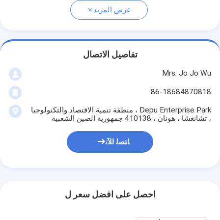
عرض المزيد
تفاصيل الاتصال
Mrs. Jo Jo Wu
86-18684870818
Depu Enterprise Park ، منطقة تنمية الاقتصاد والتكنولوجيا
، تشانغشا ، هونان ، 410138 جمهورية الصين الشعبية
ﺎﺘﺼﻟ ﺍﻶﻧ
احصل على افضل سعر ل