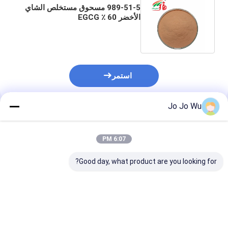
989-51-5 مسحوق مستخلص الشاي
الأخضر 60 ٪ EGCG
Epigallocatechin Gallate
للمكملات الغذائية
استمر
Jo Jo Wu
المنتجات الموصى بها
6:07 PM
Good day, what product are you looking for?
الفلافينات مستخلص
قوة مضادة للأكسدة
مسحوق مستخل