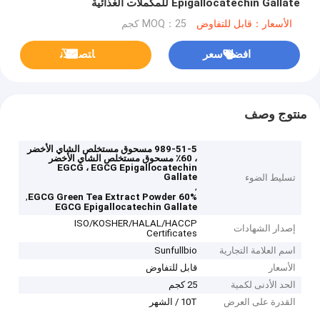
Epigallocatechin Gallate للمكملات الغذائية
الأسعار：قابل للتفاوض
MOQ：25 كجم
افضل سعر
ﺎﺘﺼﻟ ﺍﻶﻧ
منتوج وصف
989-51-5 مسحوق مستخلص الشاي الأخضر
، 60٪ مسحوق مستخلص الشاي الأخضر
EGCG ، EGCG Epigallocatechin
Gallate
تسليط الضوء
,
,
60% EGCG Green Tea Extract Powder
EGCG Epigallocatechin Gallate
ISO/KOSHER/HALAL/HACCP
إصدار الشهادات
Certificates
اسم العلامة التجارية
Sunfullbio
الأسعار
قابل للتفاوض
الحد الأدنى لكمية
25 كجم
القدرة على العرض
10T / الشهر