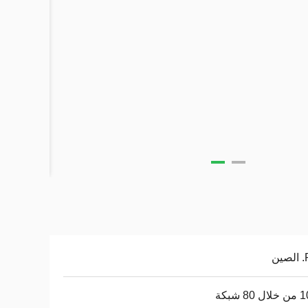
ن
8 شبكة