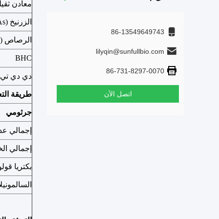
معادن ثقيل
الزرنيخ (As)
86-13549649743
الرصاص (
lilyqin@sunfullbio.com
BHC
86-731-8297-0070
دي دي تي
اتصل الآن
طريقة التع
جرثومي
إجمالي عد
إجمالي الخ
بكتريا قولو
السالمونيلا