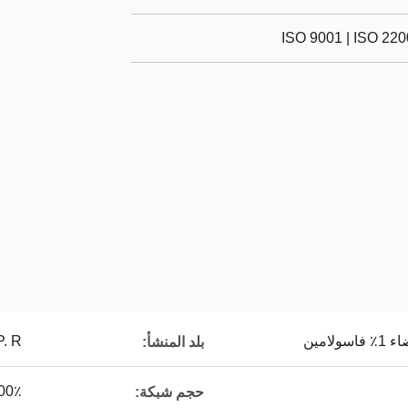
ISO 9001 | ISO 22
امين
P. R. الصي
بلد المنشأ:
100٪ من خلال 0
حجم شبكة: