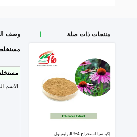
وصف الم
منتجات ذات صلة
مستخلص الفاصوليا الب
مستخلص الف
الاسم الل
إكيناسيا استخراج 4% البوليفينول