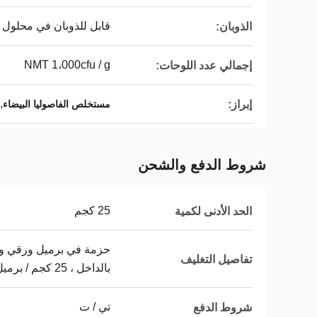
قابل للذوبان في محلول 
الذوبان:
NMT 1،000cfu / g
إجمالي عدد اللوحات:
,
إبراز:
مستخلص الفاصوليا البيضاء
شروط الدفع والشحن
25 كجم
الحد الأدنى لكمية
حزمة في برميل ورقي واث
تفاصيل التغليف
بالداخل ، 25 كجم / برميل
تي / ت
شروط الدفع