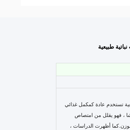
عية تستخدم عادة كمكمل غذائي
شا ، فهو يقلل من امتصاص
وزن.كما أظهرت الدراسات ،