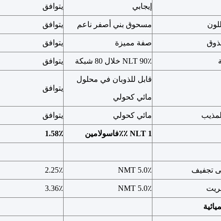
إيجابي
يتوافق
لون
مسحوق بني أصفر ناعم
يتوافق
لذوق
صفة مميزة
يتوافق
NLT 90٪ خلال 80 شبكة
يتوافق
قابل للذوبان في محلول
يتوافق
مائي كحولي
لمذيب
مائي كحولي
يتوافق
NLT 1 ٪٪
فاسولامين
1.58٪
ى تجفيف
NMT 5.0٪
2.25٪
بريت
NMT 5.0٪
3.36٪
ميائية