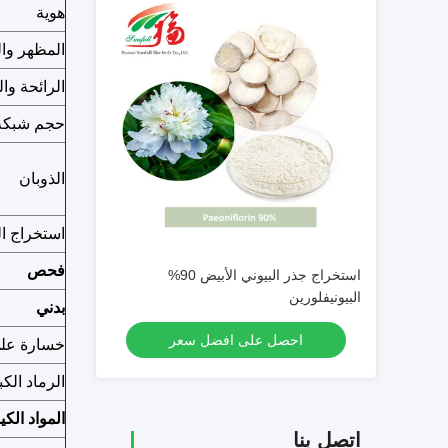
هوية
المظهر وال
الرائحة وا
حجم شبكة
الذوبان
استخراج ا
فحص
استخراج جذر البيوني الأبيض 90%
البيونيفلورين
بدني
احصل على افضل سعر
خسارة عل
الرماد الك
المواد الكي
اتصل بنا