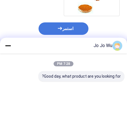
البصر
استمر
Jo Jo Wu
المنتجات الموصى بها
7:28 PM
Good day, what product are you looking for?
مستخلص الكودزو 98%
إكيناسيا استخراج 4%
كيرسيتين 95%
بويرارين
البوليفينول