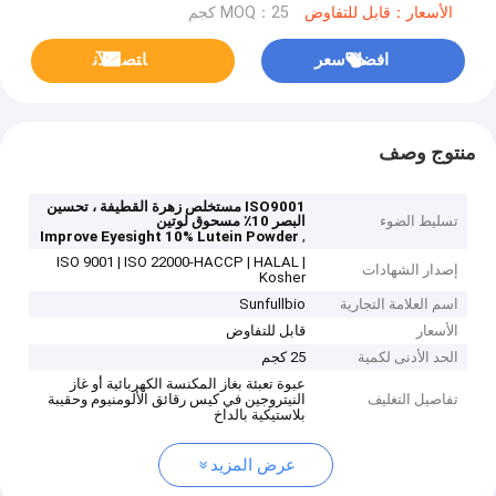
الأسعار：قابل للتفاوض
MOQ：25 كجم
افضل سعر
ﺎﺘﺼﻟ ﺍﻶﻧ
منتوج وصف
ISO9001 مستخلص زهرة القطيفة ، تحسين
تسليط الضوء
البصر 10٪ مسحوق لوتين
,
Improve Eyesight 10% Lutein Powder
ISO 9001 | ISO 22000-HACCP | HALAL |
إصدار الشهادات
Kosher
اسم العلامة التجارية
Sunfullbio
الأسعار
قابل للتفاوض
الحد الأدنى لكمية
25 كجم
عبوة تعبئة بغاز المكنسة الكهربائية أو غاز
تفاصيل التغليف
النيتروجين في كيس رقائق الألومنيوم وحقيبة
بلاستيكية بالداخ
عرض المزيد