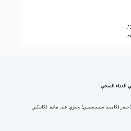
10T /
ر
خضر (كاميليا سينينسيس).
يحتوي على مادة الكاتيكين