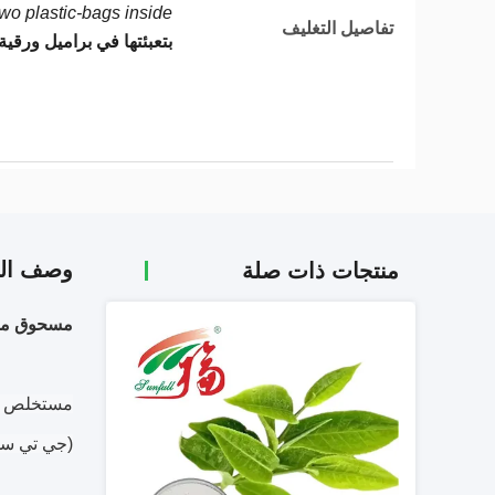
o plastic-bags inside.
تفاصيل التغليف
بتعبئتها في براميل ورقية 
وصف الم
منتجات ذات صلة
مسحوق مستخلص الشاي ا
مستخلص ال
(جي تي سي