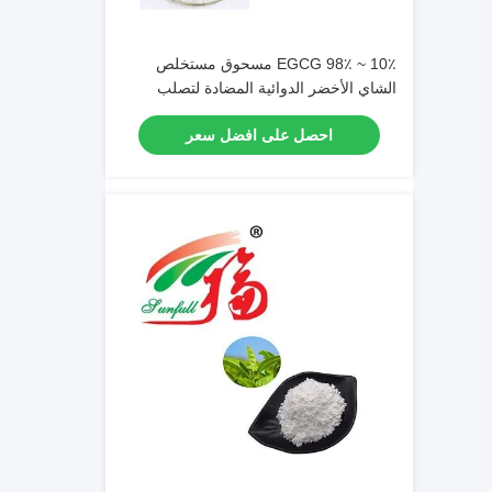
10٪ ~ 98٪ EGCG مسحوق مستخلص
الشاي الأخضر الدوائية المضادة لتصلب
الشرايين
احصل على افضل سعر