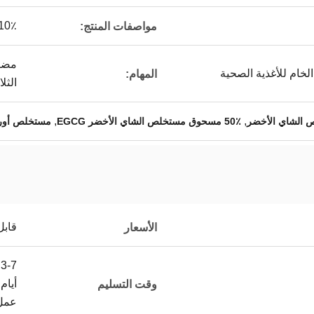
0٪ ~ 98٪ EGCG
مواصفات المنتج:
مضاد
 الخام للأغذية الصحية
المهام:
الثلا
,
,
50٪ مسحوق مستخلص الشاي الأخضر EGCG
مستخلص أورا
قابل
الأسعار
3-7
أيام
وقت التسليم
عمل