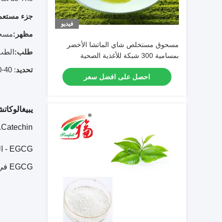
جزء مستعم
فيديو
مظهر:
مسحو
مسحوق مستخلص شاي الماتشا الأخضر
طلب:
الطب 
بمسامية 300 شبكة للأغذية الصحية
والمشروبات
تحديد
: 40-80٪ بوليفينول شاي ، 30-80٪ كاتشين ، 40٪ -98٪ EGCG ، 10-30٪ L- ثيانين
احصل على افضل سعر
يبيغالوكاتش
Catechin.
GCG
EGCG في العديد من المكملات الغذائية.