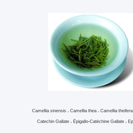
: Camellia sinensis ، Camellia thea ، Camellia theif
Catechin Gallate ، Épigallo-Catéchine Gallate ، Epi