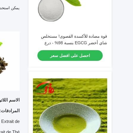
يمكن استخدا
قوة مضادة للأكسدة القصوى! مستخلص
شاي أخضر EGCG بنسبة 98% - درع
الطبيعة للحيوية
احصل على افضل سعر
الاسم اللات
المرادفات
 Extrait de
it de Thé ،