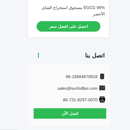
98% EGCG مسحوق استخراج الشاي
الأخضر
احصل على افضل سعر
اتصل بنا
86-18684870818
sales@sunfullbio.com
86-731-8297-0070
اتصل الآن