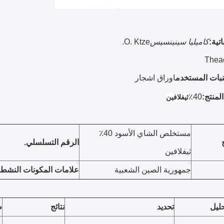
اتية:
كاميليا سينينسيس
O. Ktze.
Thea
نبات المستخدم
اوراق اشجار
لمنتج:
40٪
ثيفلافين
مستخلص الشاي الأسود 40٪
الرقم التسلسلي.
ثيفلافين
جمهورية الصين الشعبية
علامات المكونات النشط
ليل
تحديد
نتائج
ط