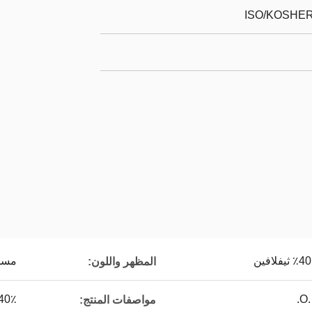
ISO/KOSHER/
مسحو
المظهر واللون:
40٪ ثيفلافي
مواصفات المنتج: