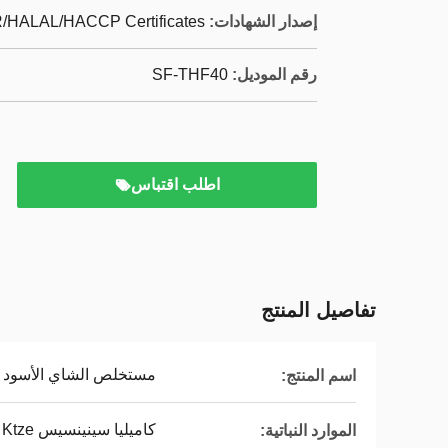
إصدار الشهادات:
HALAL/HACCP Certificates
رقم الموديل:
SF-THF40
اطلب اقتباس
تفاصيل المنتج
مستخلص الشاي الأسود 40٪ ثيفلافين
اسم المنتج:
كاميليا سينينسيس O. Ktze.
الموارد النباتية: