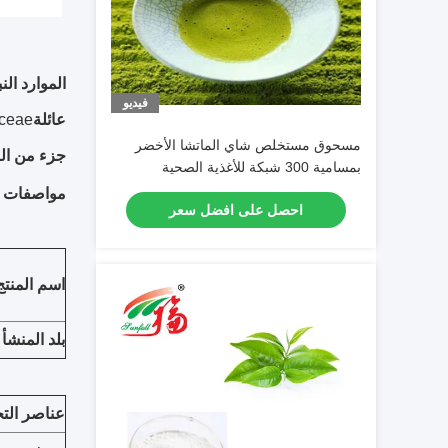
الموارد النب
فيديو
عائلة
ceae
مسحوق مستخلص شاي الماتشا الأخضر
جزء من ال
بمسامية 300 شبكة للأغذية الصحية
والمشروبات
مواصفات ا
احصل على افضل سعر
اسم المنتج
بلد المنشأ
عناصر التح