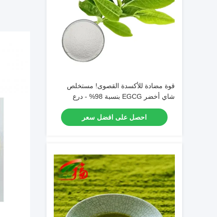
قوة مضادة للأكسدة القصوى! مستخلص
شاي أخضر EGCG بنسبة 98% - درع
الطبيعة للحيوية
احصل على افضل سعر