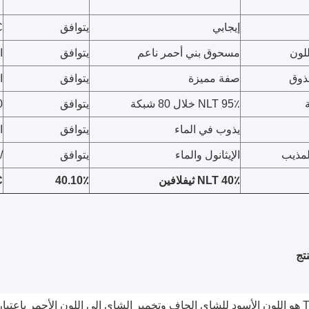
إيجابي
يتوافق
C
لون
مسحوق بني أحمر ناعم
يتوافق
ا
لذوق
صفة مميزة
يتوافق
ا
NLT 95٪ خلال 80 شبكة
يتوافق
80 ش
يذوب في الماء
يتوافق
ا
لمذيب
الإيثانول والماء
يتوافق
/
NLT 40٪ ثيفلافين
40.10٪
C
تج
Theaflavin هو اللون الأسود للشاي الجاف وتخمير الشاي إلى اللون الأحمر ب