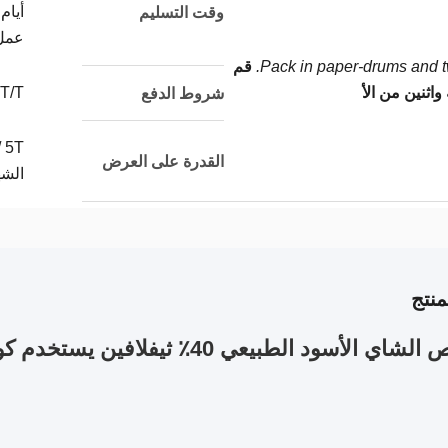
أيام
وقت التسليم
عمل
Pack in paper-drums and tw
قم
واثنين من الأ
T/T
شروط الدفع
T /
القدرة على العرض
الشه
نتج
لأسود الطبيعي 40٪ ثيفلافين يستخدم كوسيط للدواء