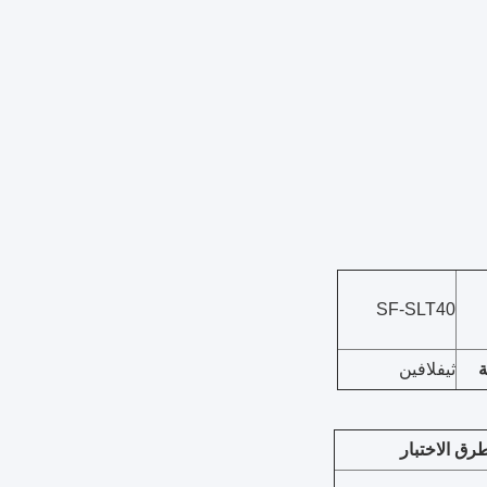
SF-SLT40
ة
ثيفلافين
رق الاختبار