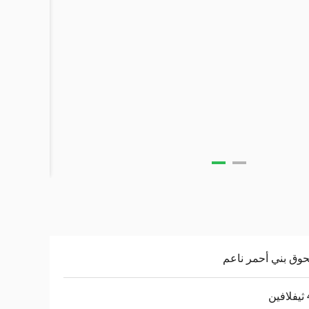
ق بني أحمر ناعم
ن