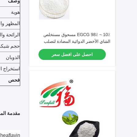
وصف
هوية
المظهر وال
10٪ ~ 98٪ EGCG مسحوق مستخلص
الرائحة وا
الشاي الأخضر الدوائية المضادة لتصلب
حجم شبكة
الشرايين
احصل على افضل سعر
الذوبان
استخراج ا
فحص
مقدمة المن