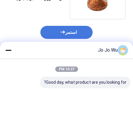
للمشروبات
استمر
Jo Jo Wu
المنتجات الموصى بها
10:37 PM
Good day, what product are you looking for?
مستخلص الكودزو 98%
إكيناسيا استخراج 4%
كيرسيتين 95%
بويرارين
البوليفينول