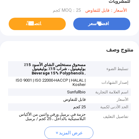
للمشروبات
الأسعار：قابل للتفاوض
MOQ：25 كجم
افضل سعر
ﺎﺘﺼﻟ ﺍﻶﻧ
منتوج وصف
مسحوق مستخلص الشاي الأسود 15٪
تسليط الضوء
بوليفينول ، شراب 15٪ بوليفينول
,
Beverage 15% Polyphenols
ISO 9001 | ISO 22000-HACCP | HALAL |
إصدار الشهادات
Kosher
اسم العلامة التجارية
Sunfullbio
الأسعار
قابل للتفاوض
الحد الأدنى لكمية
25 كجم
حزمة في برميل ورقي واثنين من الأكياس
تفاصيل التغليف
البلاستيكية بالداخل ، 25 كجم / برميل
عرض المزيد