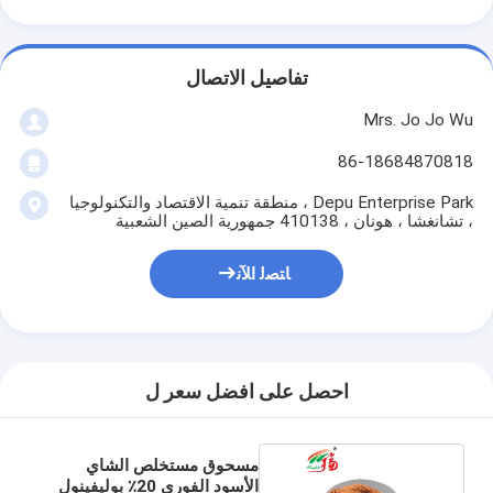
تفاصيل الاتصال
Mrs. Jo Jo Wu
86-18684870818
Depu Enterprise Park ، منطقة تنمية الاقتصاد والتكنولوجيا
، تشانغشا ، هونان ، 410138 جمهورية الصين الشعبية
ﺎﺘﺼﻟ ﺍﻶﻧ
احصل على افضل سعر ل
مسحوق مستخلص الشاي
الأسود الفوري 20٪ بوليفينول