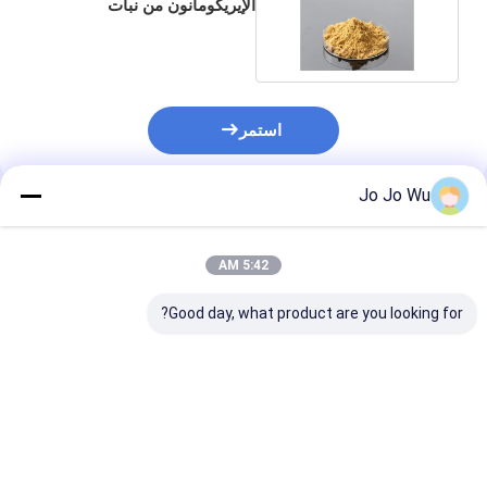
الإيريكومانون من نبات
الإيريكوما لونغيفوليا
استمر
Jo Jo Wu
المنتجات الموصى بها
5:42 AM
Good day, what product are you looking for?
استخراج تونغكات علي
مستخلص تونغكات علي
rycomanone
1% يوريكومانون /
5% يوريكومانون /
act Eurycoma
يوريكوما لونجيفوليا
مستخلص جذور يوريکوما
ongifolia Root