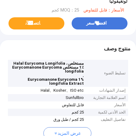
لونغيفوليا
الأسعار：قابل للتفاوض
MOQ：25 كجم
افضل سعر
ﺎﺘﺼﻟ ﺍﻶﻧ
منتوج وصف
مستخلص Halal Eurycoma Longifolia ،
1٪ مستخلص Eurycomanone Eurycoma
longifolia
تسليط الضوء
,
1% Eurycomanone Eurycoma
longifolia Extract
إصدار الشهادات
Halal、Kosher、ISO etc
اسم العلامة التجارية
Sunfullbio
الأسعار
قابل للتفاوض
الحد الأدنى لكمية
25 كجم
تفاصيل التغليف
25 كجم / طبل ورق
عرض المزيد