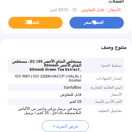
العضلات
الأسعار：قابل للتفاوض
MOQ：25 كجم
افضل سعر
ﺎﺘﺼﻟ ﺍﻶﻧ
منتوج وصف
مستخلص الشاي الأخضر 95٪ EC ، مستخلص
تسليط الضوء
الشاي الأخضر 80mesh
,
80mesh Green Tea Extract
ISO 9001 | ISO 22000-HACCP | HALAL |
إصدار الشهادات
Kosher
اسم العلامة التجارية
Sunfullbio
الأسعار
قابل للتفاوض
الحد الأدنى لكمية
25 كجم
حزمة في برميل ورقي واثنين من الأكياس
تفاصيل التغليف
البلاستيكية بالداخل ، 25 كجم / برميل
عرض المزيد