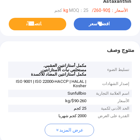
Astaxanthin
الأسعار：$90-260/kg
MOQ：25 كجم
افضل سعر
ﺎﺘﺼﻟ ﺍﻶﻧ
منتوج وصف
,
مكمل أستازانتين العشبي
تسليط الضوء
,
مستخلص نبات الأستازانتين
مكمل أستازانتين المضاد للأكسدة
ISO 9001 | ISO 22000-HACCP | HALAL |
إصدار الشهادات
Kosher
اسم العلامة التجارية
Sunfullbio
الأسعار
$90-260/kg
الحد الأدنى لكمية
25 كجم
القدرة على العرض
2000 كجم شهريا
عرض المزيد