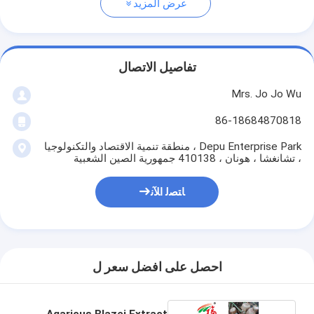
عرض المزيد
تفاصيل الاتصال
Mrs. Jo Jo Wu
86-18684870818
Depu Enterprise Park ، منطقة تنمية الاقتصاد والتكنولوجيا
، تشانغشا ، هونان ، 410138 جمهورية الصين الشعبية
ﺎﺘﺼﻟ ﺍﻶﻧ
احصل على افضل سعر ل
Agaricus Blazei Extract