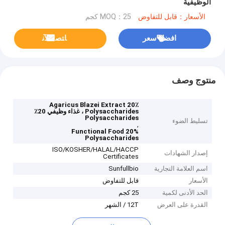
الوظيفية
الأسعار：قابل للتفاوض
MOQ：25 كجم
افضل سعر
ﺎﺘﺼﻟ ﺍﻶﻧ
منتوج وصف
Agaricus Blazei Extract 20٪
Polysaccharides ، غذاء وظيفي 20٪
Polysaccharides
تسليط الضوء
,
Functional Food 20%
Polysaccharides
ISO/KOSHER/HALAL/HACCP
إصدار الشهادات
Certificates
اسم العلامة التجارية
Sunfullbio
الأسعار
قابل للتفاوض
الحد الأدنى لكمية
25 كجم
القدرة على العرض
12T / الشهر