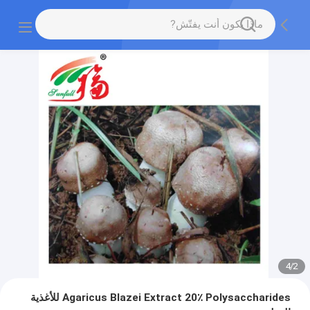
4
/
2
Agaricus Blazei Extract 20٪ Polysaccharides للأغذية