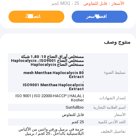
الأسعار：قابل للتفاوض
MOQ：25 كجم
افضل سعر
ﺎﺘﺼﻟ ﺍﻶﻧ
منتوج وصف
مستخلص أوراق النعناع 10: 1،80 شبكة
مستخلص النعناع Haplocalycis ، ISO9001
مستخلص النعناع Haplocalycis
,
تسليط الضوء
80 mesh Menthae Haplocalycis
Extract
,
ISO9001 Menthae Haplocalycis
Extract
ISO 9001 | ISO 22000-HACCP | HALAL |
إصدار الشهادات
Kosher
اسم العلامة التجارية
Sunfullbio
الأسعار
قابل للتفاوض
الحد الأدنى لكمية
25 كجم
حزمة في برميل ورقي واثنين من الأكياس
تفاصيل التغليف
البلاستيكية بالداخل ، 25 كجم / برميل