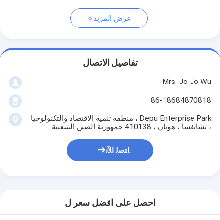
عرض المزيد
تفاصيل الاتصال
Mrs. Jo Jo Wu
86-18684870818
Depu Enterprise Park ، منطقة تنمية الاقتصاد والتكنولوجيا
، تشانغشا ، هونان ، 410138 جمهورية الصين الشعبية
ﺎﺘﺼﻟ ﺍﻶﻧ
احصل على افضل سعر ل