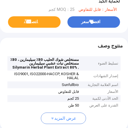
لحماية الكبد
الأسعار：قابل للتفاوض
MOQ：25 كجم
افضل سعر
ﺎﺘﺼﻟ ﺍﻶﻧ
منتوج وصف
مستخلص شوك الحليب 80٪ سيليمارين ، 80٪
تسليط الضوء
مستخلص نبات عشبي سيليمارين
,
80% Silymarin Herbal Plant Extract
ISO9001, ISO22000-HACCP, KOSHER &
إصدار الشهادات
HALAL
اسم العلامة التجارية
Sunfullbio
الأسعار
قابل للتفاوض
الحد الأدنى لكمية
25 كجم
القدرة على العرض
50 طن
عرض المزيد