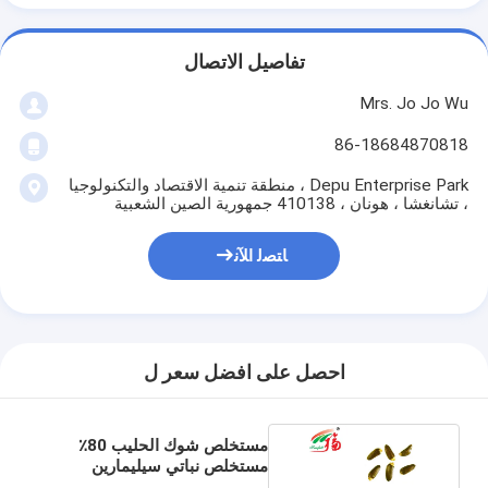
تفاصيل الاتصال
Mrs. Jo Jo Wu
86-18684870818
Depu Enterprise Park ، منطقة تنمية الاقتصاد والتكنولوجيا
، تشانغشا ، هونان ، 410138 جمهورية الصين الشعبية
ﺎﺘﺼﻟ ﺍﻶﻧ
احصل على افضل سعر ل
مستخلص شوك الحليب 80٪
مستخلص نباتي سيليمارين
العشبي لحماية الكبد