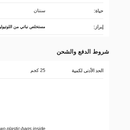
سنتان
حياة:
إبراز:
مستخلص نباتي من اللوتيولين
شروط الدفع والشحن
25 كجم
الحد الأدنى لكمية
o plastic-bags inside.