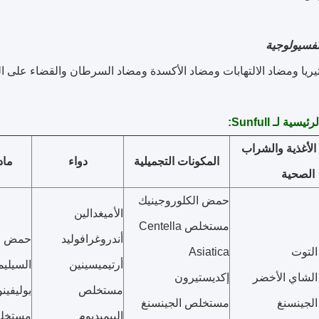
لفسيولوجية
يريا ومضاد الالتهابات ومضاد الأكسدة ومضاد السرطان والقضاء على ال
ية لـ Sunfull:
الأغذية والشراب
المكونات التجميلية
دواء
ماد
الصحية
حمض الكلوروجينيك
الأميغدالين
مستخلص Centella
أندروغرافوليد
حمض ال
لتوت
Asiatica
أرتيميسينين
السيليم
لشاي الأخضر
إكديستيرون
مستخلص
بوليفين
لجينسنغ
مستخلص الجينسنغ
البيميديوم
مستخلص