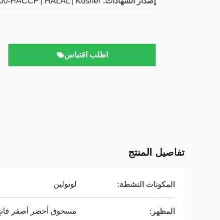
إصدار الشهادات:
000-HACCP | HALAL | Kosher
اطلب اقتباس
تفاصيل المنتج
لوتولين
المكونات النشطة:
مسحوق أخضر أصفر فاتح
المظهر: