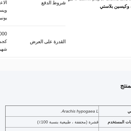
الاع
شروط الدفع
ة وكيسين بلاستي
ويس
يوني
000
كجم
القدرة على العرض
شهري
نتج
ني
Arachis hypogaea L.
بات المستخدم
قشرة (مجففة ، طبيعية بنسبة 100٪)