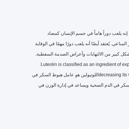
ً. إنه يلعب دوراً هاماً في جسم الإنسان كمضاد
اعي. يُعتقد أيضًا أنه يلعب دورًا مهمًا في الوقاية
كل كبير من الالتهابات وأعراض الصدمة السفطية.
Luteolin is classified as an ingredient of e
decreasing its viscosity or stimulating secretion of mucus by the respiratory tract mucosaاللوتيولين هو عامل هبوط السكر في
سكر في الدم الصحية ويساعد في إدارة الوزن في