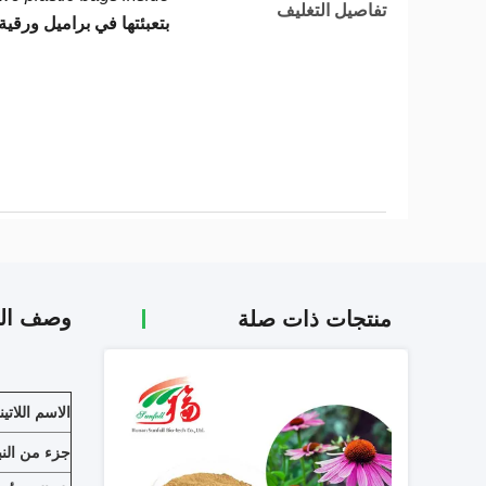
تفاصيل التغليف
بتعبئتها في براميل ورقي
وصف الم
منتجات ذات صلة
الاسم اللاتي
جزء من الن