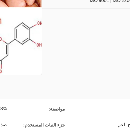
ISO 9001 | ISO 22
98%
مواصفة:
 ناعم
صدَف
جزء النبات المستخدم: