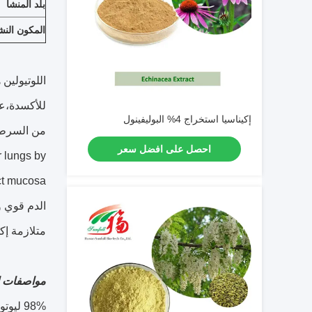
بلد المنشأ
المكون الن
اللوتيولين 
للأكسدة،عام
إكيناسيا استخراج 4% البوليفينول
من السرطان
احصل على افضل سعر
r lungs by
الدم قوي و
متلازمة إ
مواصفات ا
98% ليوتولين