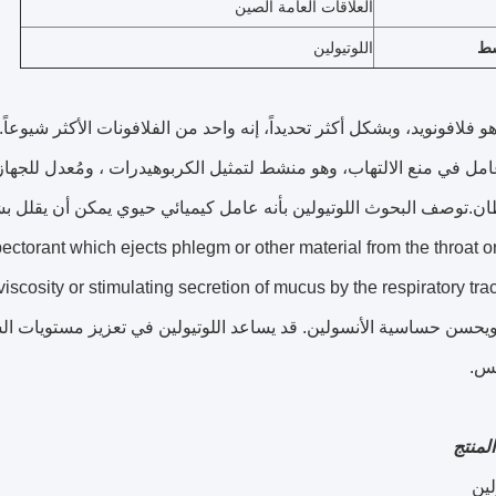
العلاقات العامة الصين
شط
اللوتيولين
هو فلافونويد، وبشكل أكثر تحديداً، إنه واحد من الفلافونات الأكثر شيوعا
ل في منع الالتهاب، وهو منشط لتمثيل الكربوهيدرات ، ومُعدل للجهاز المن
.توصف البحوث اللوتيولين بأنه عامل كيميائي حيوي يمكن أن يقلل بش
xpectorant which ejects phlegm or other material from the throat o
يحسن حساسية الأنسولين. قد يساعد اللوتيولين في تعزيز مستويات ال
كس.
لمنتج