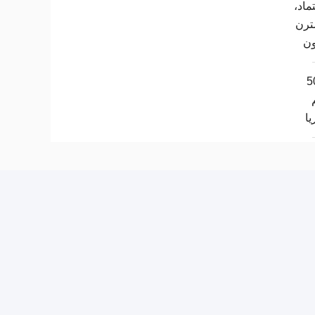
تماد،
ترن
ون
5
ا