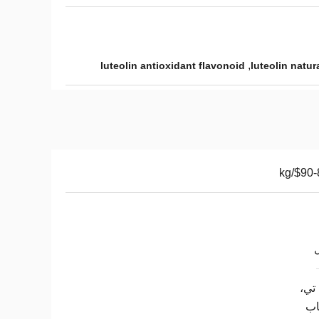
,
luteolin antioxidant flavonoid
luteolin natu
$90-8
 تي،
ب