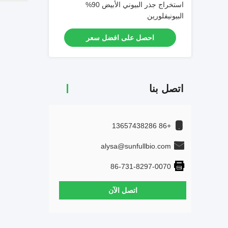
استخراج جذر البيوني الأبيض 90%
البيونيفلورين
احصل على افضل سعر
اتصل بنا
+86 13657438286
alysa@sunfullbio.com
86-731-8297-0070
اتصل الآن