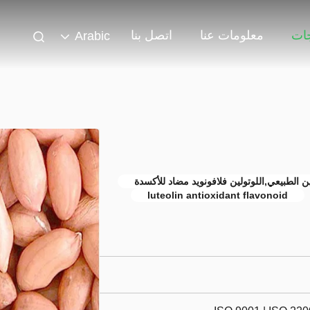
جات
معلومات عنا
اتصل بنا
Arabic
 الطبيعي,اللوتولين فلافونويد مضاد للأكسدة
luteolin antioxidant flavonoid