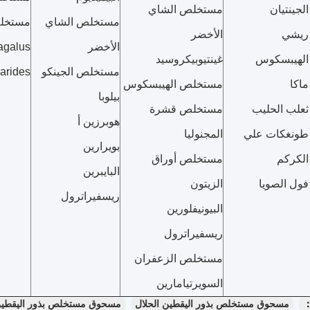
جينتيان
مستخلص الشاي
مستخلص الشاي
مستخلص
ريشي
الأخضر
الأخضر
agalus
لهيبسكوس
غينتيوبيكروسيد
مستخلص الجينكو
arides
اكا
مستخلص الهيبسكوس
بيلوبا
علب الحليب
مستخلص قشرة
هوبرزين أ
ونغكات علي
المجنوليا
بويرارين
لكركم
مستخلص أوراق
البايبرين
ول الصويا
الزيتون
ريسفيراترول
البيونيفلورين
ريسفيراترول
مستخلص الزعفران
السويرتيامارين
：
مسحوق مستخلص بذور اليقطين الحلال
مسحوق مستخلص بذور اليقطين 10: