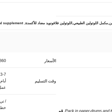
,
,مكمل اللوتولين الطبيعي,اللوتولين فلافونويد مضاد للأكسدة
ral supplement
60/kg
الأسعار
3-7
أيام
وقت التسليم
عمل
/ تي
خطا
Pack in paper-drums and tw
قم