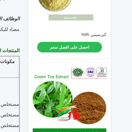
الوظائف ا
مضاد للبكت
كيرسيتين 95%
احصل على افضل سعر
المنتجات الرئيس
مكونات 
مستخلص ا
مستخلص ا
مستخلص ا