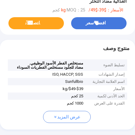
الغذائية مضاد التخثر
الأسعار：$39-$49/kg
MOQ：25 كجم
افضل سعر
ﺎﺘﺼﻟ ﺍﻶﻧ
منتوج وصف
,
مستخلص الفطر الأسود الوظيفي
تسليط الضوء
مضاد للجلود مستخلص الفطريات السوداء
إصدار الشهادات
ISO, HACCP, SGS
اسم العلامة التجارية
Sunfullbio
الأسعار
$39-$49/kg
الحد الأدنى لكمية
25 كجم
القدرة على العرض
1000 كجم
عرض المزيد