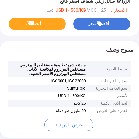
الزراعة سائل زيتي شفاف أصفر فاتح
الأسعار：USD 1~500/KG
MOQ：25 كجم
افضل سعر
ﺎﺘﺼﻟ ﺍﻶﻧ
منتوج وصف
,
مادة حشرية طبيعية مستخلص البيرثروم
تسليط الضوء
,
مستخلص البيرثروم لمكافحة الآفات
مستخلص البيرثروم الأصفر الخفيف
إصدار الشهادات
ISO9001, ISO22000
اسم العلامة التجارية
Sunfullbio
الأسعار
USD 1~500/KG
الحد الأدنى لكمية
25 كجم
القدرة على العرض
50 مليون طن/عام
عرض المزيد