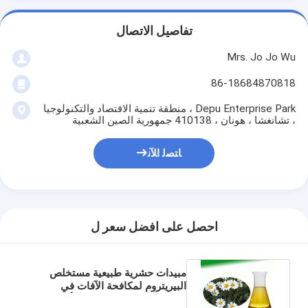
تفاصيل الاتصال
Mrs. Jo Jo Wu
86-18684870818
Depu Enterprise Park ، منطقة تنمية الاقتصاد والتكنولوجيا
، تشانغشا ، هونان ، 410138 جمهورية الصين الشعبية
ﺎﺘﺼﻟ ﺍﻶﻧ
احصل على افضل سعر ل
مبيدات حشرية طبيعية مستخلص
البيريتروم لمكافحة الآفات في
الزراعة سائل زيتي شفاف أصفر فاتح