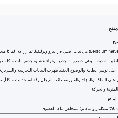
نتج
تج
الماكا (Lepidium meyenii) هي نبات أصلي في بيرو وبوليفيا. تم زراعة الماك
لطبية العديدة ، وهي خضروات جذرية ودواء عشبية.جذور نبات ماكا معرو
على توفير الطاقة والوضوح العقليأظهرت البيانات التجريبية والسريرية ا
بي على الطاقة والمزاج والقلق ووظائف الرجال.وقد استخدمت ماكا أيضا تق
المنوية والحركة.
لمنتج