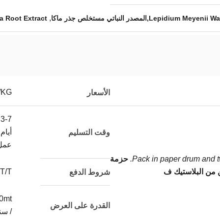
,
a Root Extract
/KG
الأسعار
3-7
أيام
وقت التسليم
عمل
Pack in paper drum and tw
حزمة
 من البلاستيك ف
T/T
شروط الدفع
0mt
القدرة على العرض
/ سن