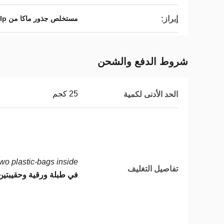
إبراز:
مستخلص جذور ماكا من Lepidium Meyenii Walp,المصدر النباتي مستخلص جذر ماكا
شروط الدفع والشحن
25 كجم
الحد الأدنى لكمية
o plastic-bags inside.
تفاصيل التغليف
في طبلة ورقية وحقيبتين