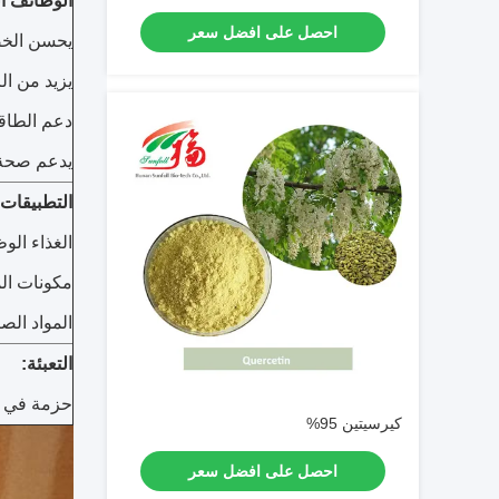
الوظائف ا
احصل على افضل سعر
يحسن الخ
يزيد من ا
دعم الطاقة
يدعم صحة 
التطبيقات
الغذاء الوظ
مكونات ال
المواد الصي
التعبئة:
حزمة في طب
كيرسيتين 95%
احصل على افضل سعر