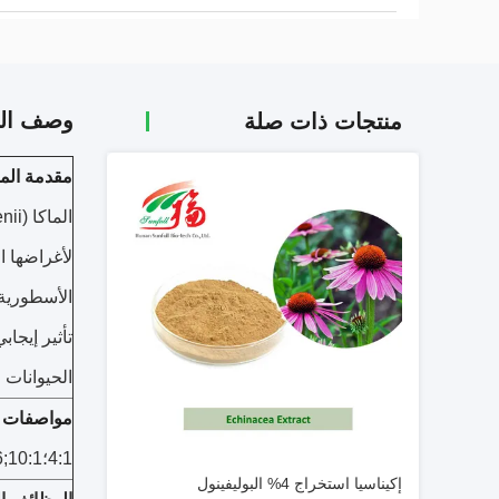
وصف الم
منتجات ذات صلة
مقدمة المن
لأغراضها ا
الأسطورية 
تأثير إيجا
الحيوانات 
مواصفات ا
4:1؛10:1;0.6% ميكايدز و ماكانز؛استخلص ماكا العضوي
إكيناسيا استخراج 4% البوليفينول