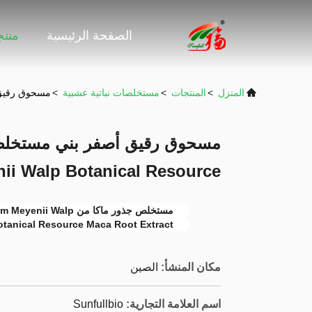
الصفحة الرئيسية
منت
المنزل
>
المنتجات
>
مستخلصات نباتية عشبية
>
مسحوق رقيق أصفر بني م
ii Walp Botanical Resource
مستخلص جذور ماكا من Lepidium Meyenii Walp,المصدر النباتي مستخلص جذر ماكا
otanical Resource Maca Root Extract
مكان المنشأ:
الصين
اسم العلامة التجارية:
Sunfullbio