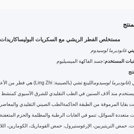
نتج
مستخلص الفطر الريشي مع السكريات البوليساكاريدات ال
يني
غانوديرما لوسيدوم
نبات المستخدم:
جسد الفاكهة
الميسيليوم
تج
(
غانوديرما لوسيدوم
اللينغ تشي (بالصينية: hi
 يستخدم منذ آلاف السنين في الطب التقليدي للشرق الآسيوي كمنشط 
بقايا المرموقة من الطبقة الحاكمةالطب الصيني التقليدي والمعاصر 
متعددة السوائل، تنمو في الغابات الرطبة والمظلمة والحزم المتعفنة 
دات، حمض التريتيربين، الإرغوستيرول، حمض الفوماريك، الكومارين، اللا