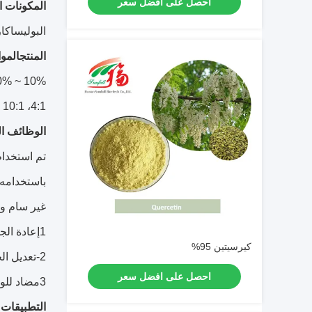
احصل على افضل سعر
المكونات 
البوليساكار
المنتج
المو
10% ~ 50% من السكريات
4:1، 10:1
الوظائف ا
تم استخدام
باستخدامه 
غير سام ويم
1إعادة الجسم إلى حالته الطبيعية، تمكين جميع الأعضاء من العمل بشكل طبيعي.
كيرسيتين 95%
2-تعديل الجهاز المناعي وتخفيض ضغط الدم
احصل على افضل سعر
3مضاد للورم
التطبيقات