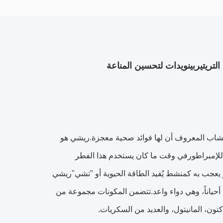
تريتيربينويدات لتحسين المناعة
Ling Z) هي فطر من الأعشاب المعروف أن لها فوائد صحية معجزة.ريشي هو
للإمبراطورفي وقت ما كان يستخدم هذا الفطر
يعجب به كمنشط يُفيد الطاقة الحيوية أو "تشي"ريشي
أحياناً، وهي دواء واعد.تتضمن المكونات مجموعة من
كتون، المانيتول، والعديد من السكريات.