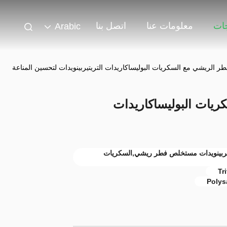
جات
معلومات عنا
اتصل بنا
Arabic
 الريشي مع السكريات البوليساكاريدات التريتيربينويدات لتحسين المناعة
يات البوليساكاريدات
تربينويدات مستخلص فطر ريشي,السكريات
Tr
Polys