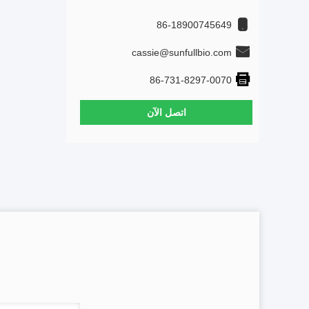
86-18900745649
cassie@sunfullbio.com
86-731-8297-0070
اتصل الآن