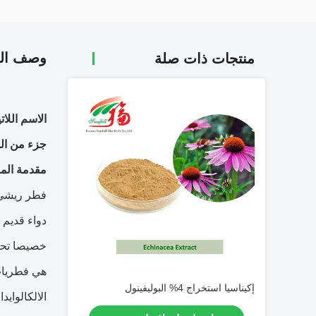
وصف الم
منتجات ذات صلة
الاسم اللات
جزء من ال
مقدمة المن
فطر ريشي 
دواء قديم
خصيصا تحت 
هي فطريات 
إكيناسيا استخراج 4% البوليفينول
الالكالواي