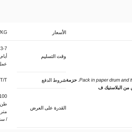
/KG
الأسعار
3-7
أيام
وقت التسليم
عمل
Pack in paper drum and tw
حزمة
T/T
شروط الدفع
 من البلاستيك ف
100
طن
القدرة على العرض
متر
/ سن