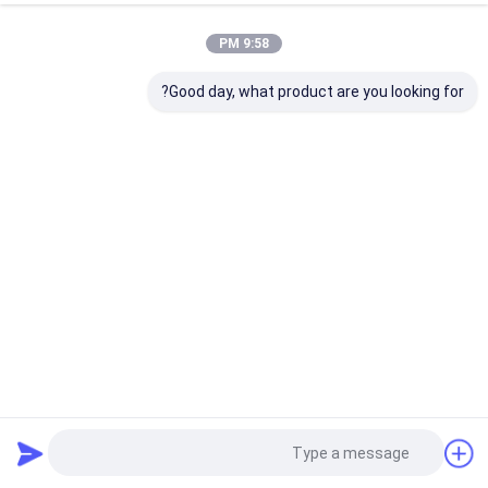
9:58 PM
Good day, what product are you looking for?
استخراج غينتيانا سكابرا غينتيوبيكروسيد 50٪ - 98٪ غينتيوبيكرين
CAS رقم 20831-76-9 مستحضرات التجميل
مستخلص جذر الجنطيانا
2025-05-28