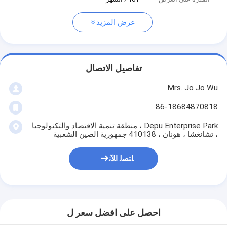
عرض المزيد
تفاصيل الاتصال
Mrs. Jo Jo Wu
86-18684870818
Depu Enterprise Park ، منطقة تنمية الاقتصاد والتكنولوجيا
، تشانغشا ، هونان ، 410138 جمهورية الصين الشعبية
ﺎﺘﺼﻟ ﺍﻶﻧ
احصل على افضل سعر ل