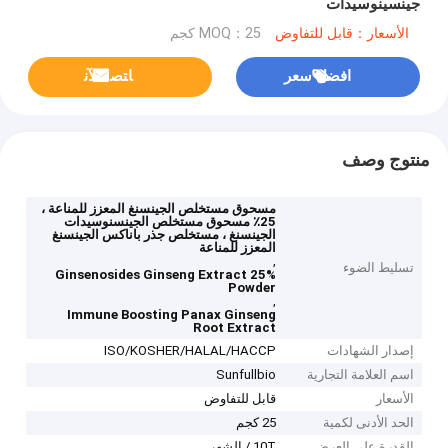
جينسينوسيدات
الأسعار：قابل للتفاوض
MOQ：25 كجم
افضل سعر
ﺎﺘﺼﻟ ﺍﻶﻧ
منتوج وصف
مسحوق مستخلص الجينسنغ المعزز للمناعة ،
25٪ مسحوق مستخلص الجينسنوسيدات
الجينسنغ ، مستخلص جذر باناكس الجينسنغ
المعزز للمناعة
,
تسليط الضوء
25% Ginsenosides Ginseng Extract
Powder
,
Immune Boosting Panax Ginseng
Root Extract
إصدار الشهادات
ISO/KOSHER/HALAL/HACCP
اسم العلامة التجارية
Sunfullbio
الأسعار
قابل للتفاوض
الحد الأدنى لكمية
25 كجم
القدرة على العرض
10T / الشهر