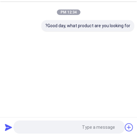
12:34 PM
Good day, what product are you looking for?
Rosmarinus Officinalis مسحوق مستخلص إكليل الجبل 95٪
حمض الروزمارينيك لمستحضرات التجميل
مسحوق مستخلص إكليل الجبل
2025-05-28