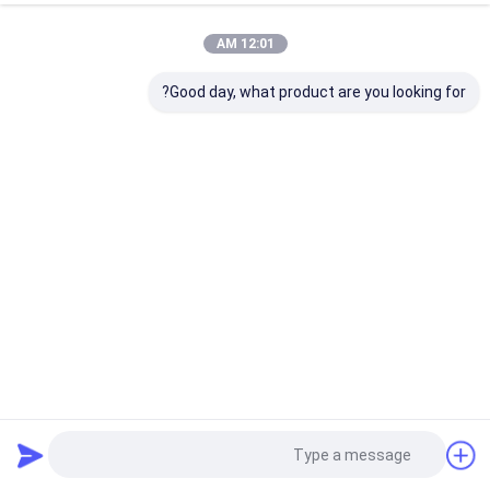
12:01 AM
Good day, what product are you looking for?
100% سليمارين طبيعي سليبين ايزوسيليبين استخراج ثعلب
الحليب لصحة الكبد
مستخلصات نباتية عشبية
2025-05-28